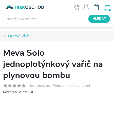
Přejít
NÁKUPNÍ
KOŠÍK
na
obsah
HLEDAT
Plynové vařiče
Meva Solo
jednoplotýnkový vařič na
plynovou bombu
Podrobnosti hodnocení
Neohodnoceno
Kód produktu:
MSOL