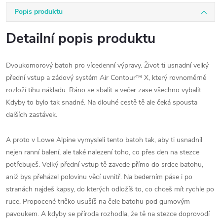
Popis produktu
Detailní popis produktu
Dvoukomorový batoh pro vícedenní výpravy. Život ti usnadní velký
přední vstup a zádový systém Air Contour™ X, který rovnoměrně
rozloží tíhu nákladu. Ráno se sbalit a večer zase všechno vybalit.
Kdyby to bylo tak snadné. Na dlouhé cestě tě ale čeká spousta
dalších zastávek.
A proto v Lowe Alpine vymysleli tento batoh tak, aby ti usnadnil
nejen ranní balení, ale také nalezení toho, co přes den na stezce
potřebuješ. Velký přední vstup tě zavede přímo do srdce batohu,
aniž bys přeházel polovinu věcí uvnitř. Na bederním páse i po
stranách najdeš kapsy, do kterých odložíš to, co chceš mít rychle po
ruce. Propocené tričko usušíš na čele batohu pod gumovým
pavoukem. A kdyby se příroda rozhodla, že tě na stezce doprovodí