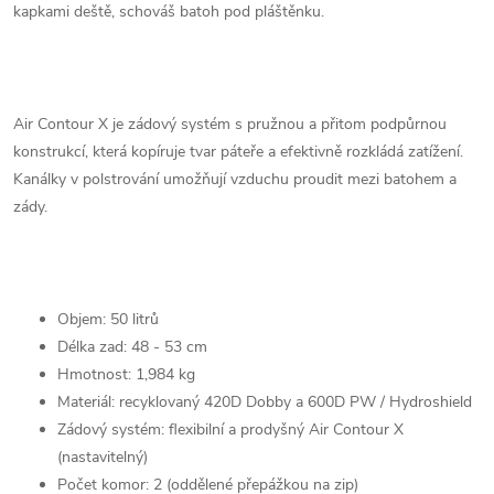
kapkami deště, schováš batoh pod pláštěnku.
Air Contour X je zádový systém s pružnou a přitom podpůrnou
konstrukcí, která kopíruje tvar páteře a efektivně rozkládá zatížení.
Kanálky v polstrování umožňují vzduchu proudit mezi batohem a
zády.
Objem: 50 litrů
Délka zad: 48 - 53 cm
Hmotnost: 1,984 kg
Materiál: recyklovaný 420D Dobby a 600D PW / Hydroshield
Zádový systém: flexibilní a prodyšný Air Contour X
(nastavitelný)
Počet komor: 2 (oddělené přepážkou na zip)