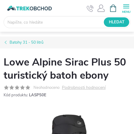
Přejít
NÁKUPNÍ
KOŠÍK
na
obsah
HLEDAT
Batohy 31 - 50 litrů
Lowe Alpine Sirac Plus 50
turistický batoh ebony
Podrobnosti hodnocení
Neohodnoceno
Kód produktu:
LASP50E