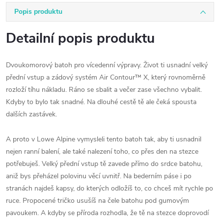
Popis produktu
Detailní popis produktu
Dvoukomorový batoh pro vícedenní výpravy. Život ti usnadní velký
přední vstup a zádový systém Air Contour™ X, který rovnoměrně
rozloží tíhu nákladu. Ráno se sbalit a večer zase všechno vybalit.
Kdyby to bylo tak snadné. Na dlouhé cestě tě ale čeká spousta
dalších zastávek.
A proto v Lowe Alpine vymysleli tento batoh tak, aby ti usnadnil
nejen ranní balení, ale také nalezení toho, co přes den na stezce
potřebuješ. Velký přední vstup tě zavede přímo do srdce batohu,
aniž bys přeházel polovinu věcí uvnitř. Na bederním páse i po
stranách najdeš kapsy, do kterých odložíš to, co chceš mít rychle po
ruce. Propocené tričko usušíš na čele batohu pod gumovým
pavoukem. A kdyby se příroda rozhodla, že tě na stezce doprovodí