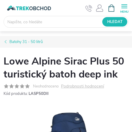
Přejít
NÁKUPNÍ
KOŠÍK
na
obsah
HLEDAT
Batohy 31 - 50 litrů
Lowe Alpine Sirac Plus 50
turistický batoh deep ink
Podrobnosti hodnocení
Neohodnoceno
Kód produktu:
LASP50DII