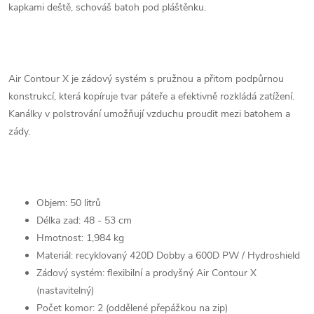
kapkami deště, schováš batoh pod pláštěnku.
Air Contour X je zádový systém s pružnou a přitom podpůrnou
konstrukcí, která kopíruje tvar páteře a efektivně rozkládá zatížení.
Kanálky v polstrování umožňují vzduchu proudit mezi batohem a
zády.
Objem: 50 litrů
Délka zad: 48 - 53 cm
Hmotnost: 1,984 kg
Materiál: recyklovaný 420D Dobby a 600D PW / Hydroshield
Zádový systém: flexibilní a prodyšný Air Contour X
(nastavitelný)
Počet komor: 2 (oddělené přepážkou na zip)