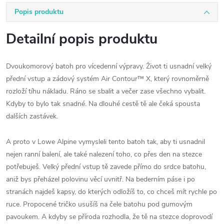
Popis produktu
Detailní popis produktu
Dvoukomorový batoh pro vícedenní výpravy. Život ti usnadní velký
přední vstup a zádový systém Air Contour™ X, který rovnoměrně
rozloží tíhu nákladu. Ráno se sbalit a večer zase všechno vybalit.
Kdyby to bylo tak snadné. Na dlouhé cestě tě ale čeká spousta
dalších zastávek.
A proto v Lowe Alpine vymysleli tento batoh tak, aby ti usnadnil
nejen ranní balení, ale také nalezení toho, co přes den na stezce
potřebuješ. Velký přední vstup tě zavede přímo do srdce batohu,
aniž bys přeházel polovinu věcí uvnitř. Na bederním páse i po
stranách najdeš kapsy, do kterých odložíš to, co chceš mít rychle po
ruce. Propocené tričko usušíš na čele batohu pod gumovým
pavoukem. A kdyby se příroda rozhodla, že tě na stezce doprovodí