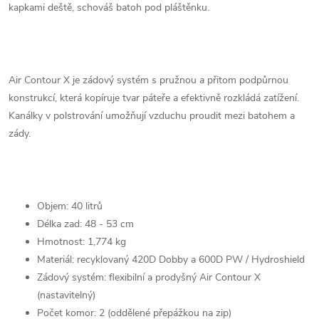
kapkami deště, schováš batoh pod pláštěnku.
Air Contour X je zádový systém s pružnou a přitom podpůrnou
konstrukcí, která kopíruje tvar páteře a efektivně rozkládá zatížení.
Kanálky v polstrování umožňují vzduchu proudit mezi batohem a
zády.
Objem: 40 litrů
Délka zad: 48 - 53 cm
Hmotnost: 1,774 kg
Materiál: recyklovaný 420D Dobby a 600D PW / Hydroshield
Zádový systém: flexibilní a prodyšný Air Contour X
(nastavitelný)
Počet komor: 2 (oddělené přepážkou na zip)