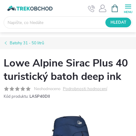
Přejít
NÁKUPNÍ
KOŠÍK
na
obsah
HLEDAT
Batohy 31 - 50 litrů
Lowe Alpine Sirac Plus 40
turistický batoh deep ink
Podrobnosti hodnocení
Neohodnoceno
Kód produktu:
LASP40DII