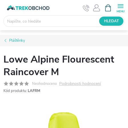
Přejít
NÁKUPNÍ
KOŠÍK
na
obsah
HLEDAT
Pláštěnky
Lowe Alpine Flourescent
Raincover M
Podrobnosti hodnocení
Neohodnoceno
Kód produktu:
LAFRM