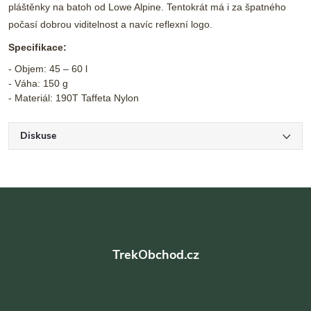
pláštěnky na batoh od Lowe Alpine. Tentokrát má i za špatného
počasí dobrou viditelnost a navíc reflexní logo.
Specifikace:
- Objem: 45 – 60 l
- Váha: 150 g
- Materiál: 190T Taffeta Nylon
Diskuse
Z
á
TrekObchod.cz
p
a