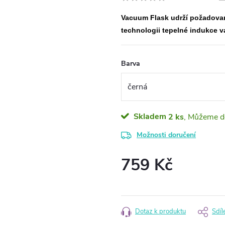
Vacuum Flask udrží požadova
technologii tepelné indukce 
Barva
Skladem
2 ks
Možnosti doručení
759 Kč
Měrná
cena:
Dotaz k produktu
Sdíl