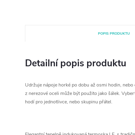
POPIS PRODUKTU
Detailní popis produktu
Udržuje nápoje horké po dobu až osmi hodin, nebo 
z nerezové oceli může být použito jako šálek. Vyberte
hodí pro jednotlivce, nebo skupinu přátel.
Elegantní tepelně indukovaná termoska LF, s tradič