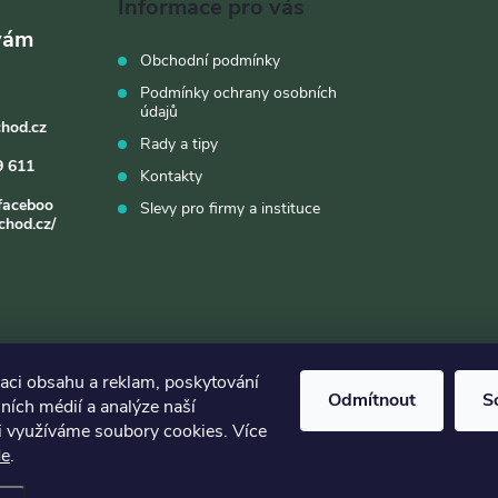
Informace pro vás
Obchodní podmínky
Podmínky ochrany osobních
údajů
chod.cz
Rady a tipy
9 611
Kontakty
faceboo
Slevy pro firmy a instituce
chod.cz/
zaci obsahu a reklam, poskytování
Odmítnout
S
lních médií a analýze naší
i využíváme soubory cookies. Více
de
.