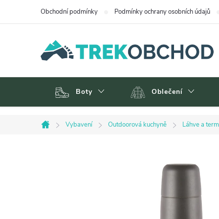
Přejít
Obchodní podmínky
Podmínky ochrany osobních údajů
na
obsah
Boty
Oblečení
Vybavení
Outdoorová kuchyně
Láhve a ter
Domů