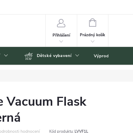
NÁKUPNÍ
KOŠÍK
Prázdný košík
Přihlášení
í
Dětské vybavení
Výprodej
Zn
re Vacuum Flask
erná
odrobnosti hodnocení
Kód produktu:
LVVF1L