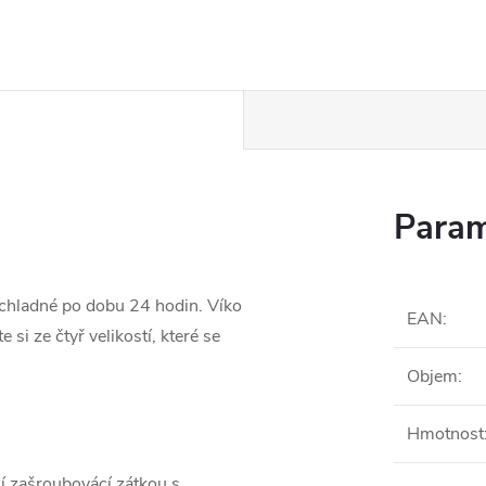
Param
chladné po dobu 24 hodin. Víko
EAN
:
 si ze čtyř velikostí, které se
Objem
:
Hmotnost
ní zašroubovácí zátkou s