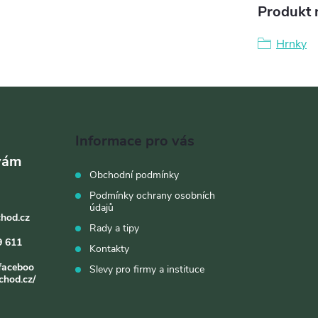
Produkt n
Hrnky
Informace pro vás
Obchodní podmínky
Podmínky ochrany osobních
údajů
chod.cz
Rady a tipy
9 611
Kontakty
faceboo
Slevy pro firmy a instituce
chod.cz/