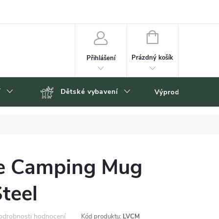
NÁKUPNÍ
KOŠÍK
Prázdný košík
Přihlášení
í
Dětské vybavení
Výprodej
Zn
re Camping Mug
Steel
odrobnosti hodnocení
Kód produktu:
LVCM