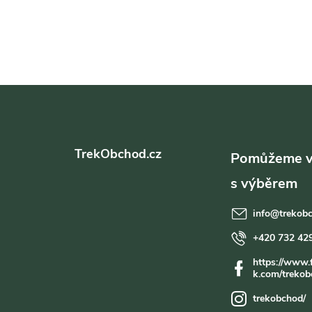
Z
á
TrekObchod.cz
p
a
info
@
trekob
t
+420 732 42
https://www.
í
k.com/trekob
trekobchod/