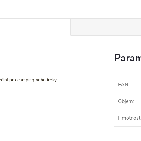
Param
deální pro camping nebo treky
EAN
:
Objem
:
Hmotnost