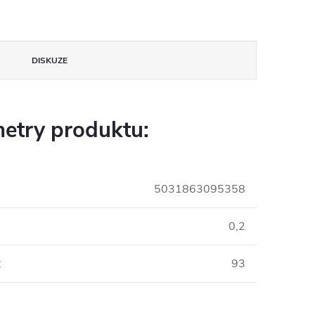
DISKUZE
etry produktu:
5031863095358
0,2
:
93