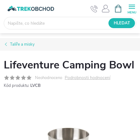
Přejít
NÁKUPNÍ
KOŠÍK
na
obsah
HLEDAT
Talíře a misky
Lifeventure Camping Bowl
Podrobnosti hodnocení
Neohodnoceno
Kód produktu:
LVCB