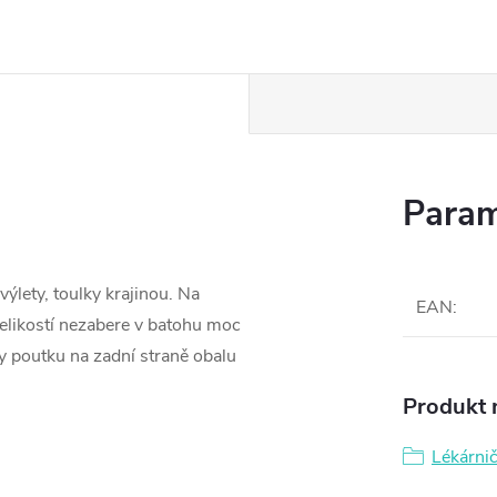
Param
výlety, toulky krajinou. Na
EAN
:
velikostí nezabere v batohu moc
y poutku na zadní straně obalu
Produkt n
Lékárni