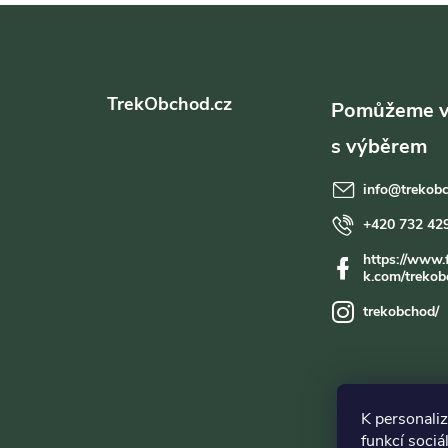
Z
á
TrekObchod.cz
p
a
info
@
trekob
t
+420 732 42
https://www.
í
k.com/trekob
trekobchod/
K personali
funkcí sociá