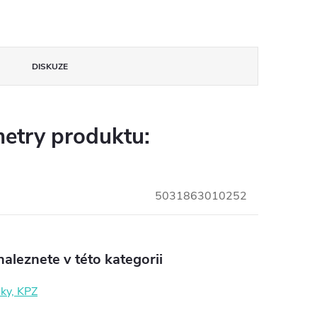
DISKUZE
etry produktu:
5031863010252
aleznete v této kategorii
čky, KPZ