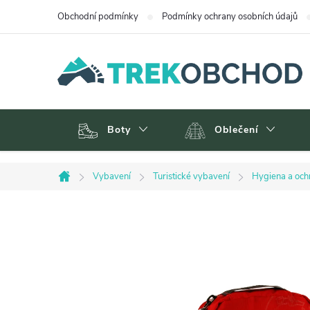
Přejít
Obchodní podmínky
Podmínky ochrany osobních údajů
na
obsah
Boty
Oblečení
Vybavení
Turistické vybavení
Hygiena a och
Domů