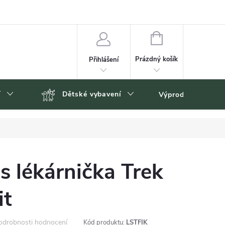
NÁKUPNÍ
KOŠÍK
Prázdný košík
Přihlášení
í
Dětské vybavení
Výprodej
Zn
s lékárnička Trek
it
odrobnosti hodnocení
Kód produktu:
LSTFIK