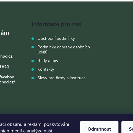
Informace pro vás
Obchodní podmínky
Podmínky ochrany osobních
údajů
chod.cz
Rady a tipy
9 611
Kontakty
faceboo
Slevy pro firmy a instituce
chod.cz/
zaci obsahu a reklam, poskytování
Odmítnout
S
lních médií a analýze naší