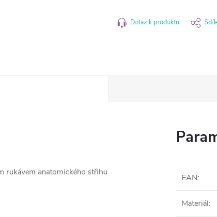
cena:
Dotaz k produktu
Sdíl
Param
m rukávem anatomického střihu
EAN
:
Materiál
: