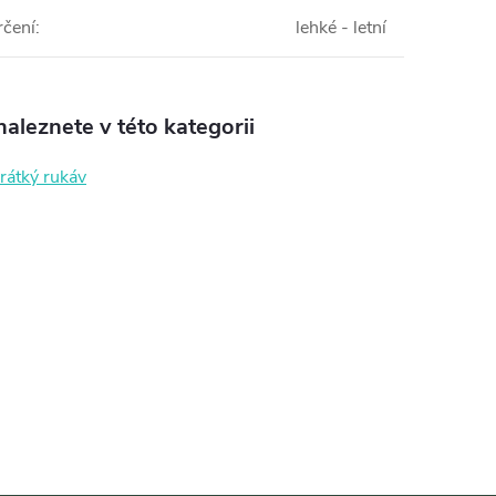
rčení
:
lehké - letní
aleznete v této kategorii
krátký rukáv