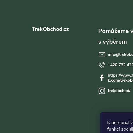
Z
á
TrekObchod.cz
p
a
info
@
trekob
t
+420 732 42
https://www.
í
k.com/trekob
trekobchod/
K personali
funkcí sociá