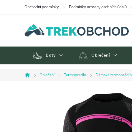
Přejít
Obchodní podmínky
Podmínky ochrany osobních údajů
na
obsah
Boty
Oblečení
Oblečení
Termoprádlo
Dámské termoprádlo
Domů