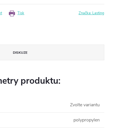
et
Tisk
Značka:
Lasting
DISKUZE
etry produktu:
Zvolte variantu
polypropylen