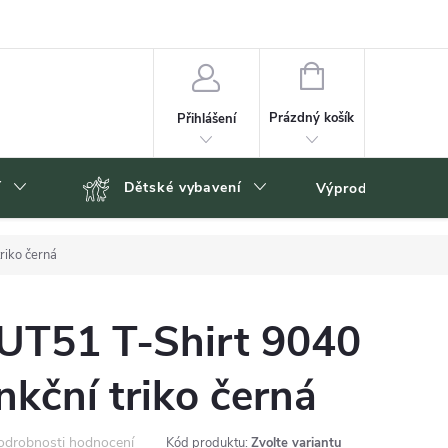
NÁKUPNÍ
KOŠÍK
Prázdný košík
Přihlášení
í
Dětské vybavení
Výprodej
Zn
riko černá
UT51 T-Shirt 9040
kční triko černá
odrobnosti hodnocení
Kód produktu:
Zvolte variantu