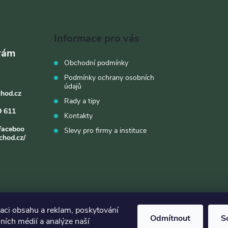
Informace pro vás
Obchodní podmínky
Podmínky ochrany osobních
údajů
chod.cz
Rady a tipy
9 611
Kontakty
faceboo
Slevy pro firmy a instituce
chod.cz/
zaci obsahu a reklam, poskytování
Odmítnout
S
lních médií a analýze naší