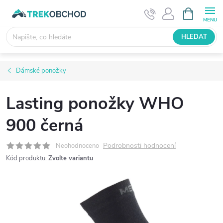
Přejít
NÁKUPNÍ
KOŠÍK
na
obsah
HLEDAT
Dámské ponožky
Lasting ponožky WHO
900 černá
Podrobnosti hodnocení
Neohodnoceno
Kód produktu:
Zvolte variantu