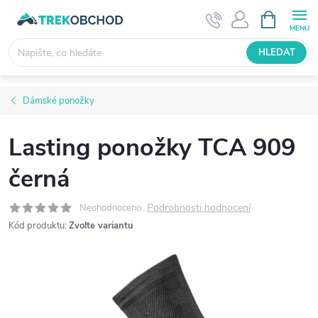
Přejít
NÁKUPNÍ
KOŠÍK
na
obsah
HLEDAT
Dámské ponožky
Lasting ponožky TCA 909
černá
Podrobnosti hodnocení
Neohodnoceno
Kód produktu:
Zvolte variantu