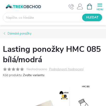
Přejít
NÁKUPNÍ
KOŠÍK
na
obsah
HLEDAT
Dámské ponožky
Lasting ponožky HMC 085
bílá/modrá
Podrobnosti hodnocení
Neohodnoceno
Kód produktu:
Zvolte variantu