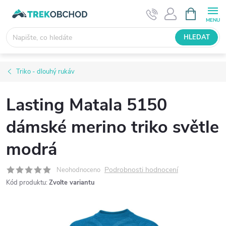
Přejít
NÁKUPNÍ
KOŠÍK
na
obsah
HLEDAT
Triko - dlouhý rukáv
Lasting Matala 5150
dámské merino triko světle
modrá
Podrobnosti hodnocení
Neohodnoceno
Kód produktu:
Zvolte variantu