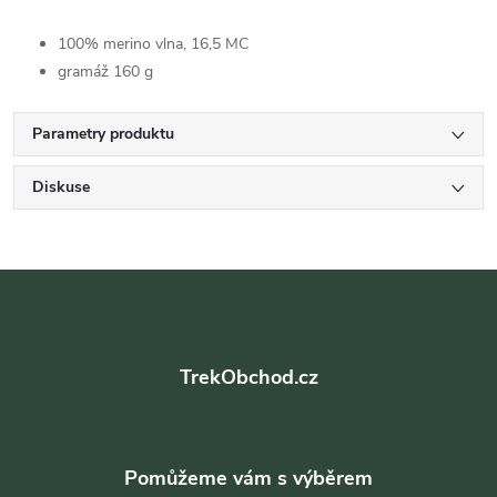
100% merino vlna, 16,5 MC
gramáž 160 g
Parametry produktu
Diskuse
Z
á
TrekObchod.cz
p
a