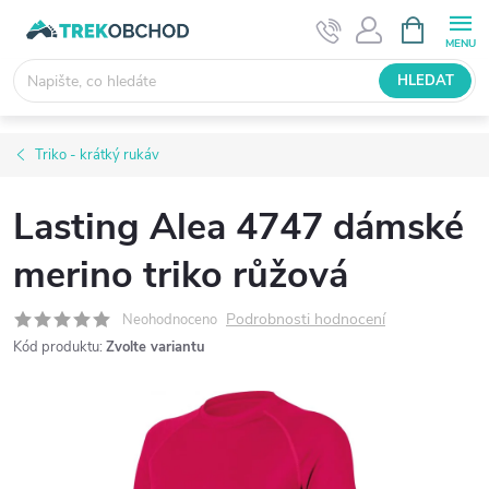
Přejít
NÁKUPNÍ
KOŠÍK
na
obsah
HLEDAT
Triko - krátký rukáv
Lasting Alea 4747 dámské
merino triko růžová
Podrobnosti hodnocení
Neohodnoceno
Kód produktu:
Zvolte variantu