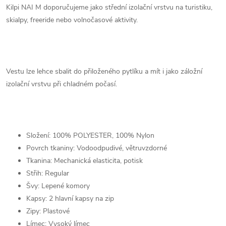
Kilpi NAI M doporučujeme jako střední izolační vrstvu na turistiku,
skialpy, freeride nebo volnočasové aktivity.
Vestu lze lehce sbalit do přiloženého pytlíku a mít i jako záložní
izolační vrstvu při chladném počasí.
Složení: 100% POLYESTER, 100% Nylon
Povrch tkaniny: Vodoodpudivé, větruvzdorné
Tkanina: Mechanická elasticita, potisk
Střih: Regular
Švy: Lepené komory
Kapsy: 2 hlavní kapsy na zip
Zipy: Plastové
Límec: Vysoký límec