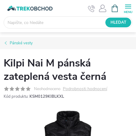
Přejít
NÁKUPNÍ
KOŠÍK
na
obsah
HLEDAT
Pánské vesty
Kilpi Nai M pánská
zateplená vesta černá
Podrobnosti hodnocení
Neohodnoceno
Kód produktu:
KSM0129KIBLKXL