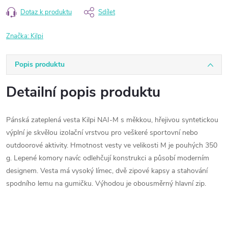
Dotaz k produktu
Sdílet
Značka:
Kilpi
Popis produktu
Detailní popis produktu
Pánská zateplená vesta Kilpi NAI-M s měkkou, hřejivou syntetickou
výplní je skvělou izolační vrstvou pro veškeré sportovní nebo
outdoorové aktivity. Hmotnost vesty ve velikosti M je pouhých 350
g. Lepené komory navíc odlehčují konstrukci a působí moderním
designem. Vesta má vysoký límec, dvě zipové kapsy a stahování
spodního lemu na gumičku. Výhodou je obousměrný hlavní zip.