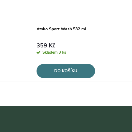
Atsko Sport Wash 532 ml
359 Kč
Skladem
3 ks
DO KOŠÍKU
Z
á