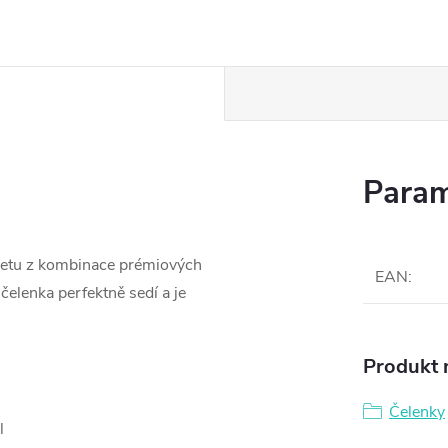
Param
pletu z kombinace prémiových
EAN
:
 čelenka perfektně sedí a je
Produkt n
Čelenky
l