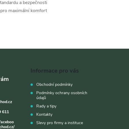
standardu a bezpečnosti
® pro maximální komfort
Informace pro vás
Obchodní podmínky
Podmínky ochrany osobních
údajů
chod.cz
Rady a tipy
9 611
Kontakty
faceboo
Slevy pro firmy a instituce
chod.cz/