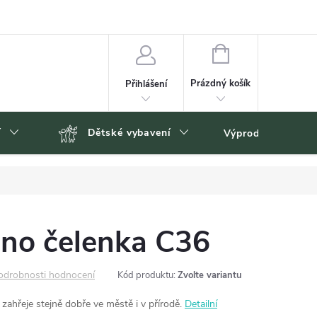
NÁKUPNÍ
KOŠÍK
Prázdný košík
Přihlášení
í
Dětské vybavení
Výprodej
Zn
no čelenka C36
odrobnosti hodnocení
Kód produktu:
Zvolte variantu
zahřeje stejně dobře ve městě i v přírodě.
Detailní