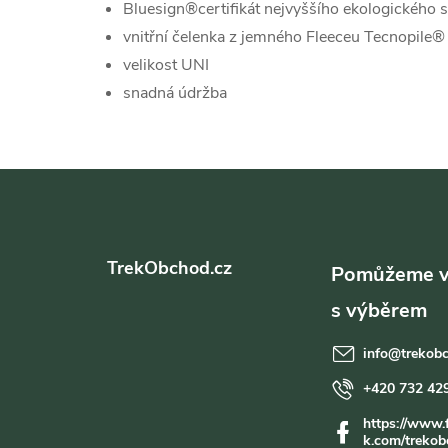
Bluesign®certifikát nejvyššího ekologického 
vnitřní čelenka z jemného Fleeceu Tecnopile
velikost UNI
snadná údržba
Z
á
TrekObchod.cz
p
a
info
@
trekob
t
+420 732 42
https://www.
í
k.com/trekob