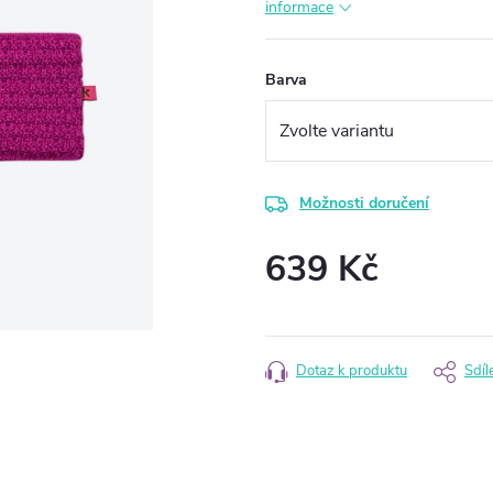
informace
Barva
Možnosti doručení
639 Kč
Měrná
cena:
Dotaz k produktu
Sdíl