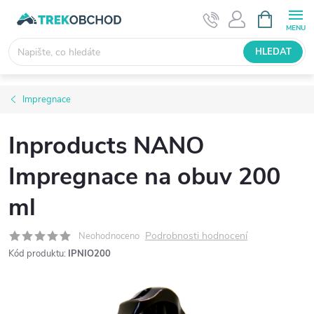
Přejít
NÁKUPNÍ
KOŠÍK
na
obsah
HLEDAT
Impregnace
Inproducts NANO
Impregnace na obuv 200
ml
Podrobnosti hodnocení
Neohodnoceno
Kód produktu:
IPNIO200