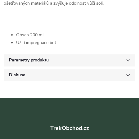
ošetřovaných materiálů a zvýšuje odolnost vůči soli.
Obsah 200 ml
Užití impregnace bot
Parametry produktu
Diskuse
Z
á
TrekObchod.cz
p