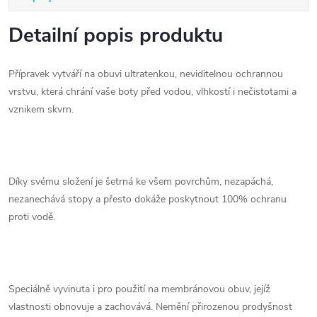
Detailní popis produktu
Přípravek vytváří na obuvi ultratenkou, neviditelnou ochrannou
vrstvu, která chrání vaše boty před vodou, vlhkostí i nečistotami a
vznikem skvrn.
Díky svému složení je šetrná ke všem povrchům, nezapáchá,
nezanechává stopy a přesto dokáže poskytnout 100% ochranu
proti vodě.
Speciálně vyvinuta i pro použití na membránovou obuv, jejíž
vlastnosti obnovuje a zachovává. Nemění přirozenou prodyšnost