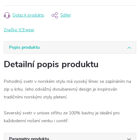
Dotaz k produktu
Sdílet
Značka:
ICEwear
Popis produktu
Detailní popis produktu
Pohodlný svetr v norském stylu má vysoký límec se zapínáním na
zip u krku. Jeho odvážný dvoubarevný design je inspirován
tradičními norskými styly pletení.
Severský svetr v unisex střihu ze 100% bavlny je ideální pro
každodenní nošení venku i uvnitř.
Parametry produktu