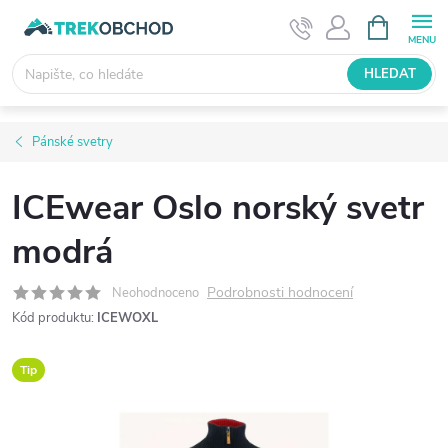
Přejít
NÁKUPNÍ
KOŠÍK
na
obsah
HLEDAT
Pánské svetry
ICEwear Oslo norský svetr
modrá
Podrobnosti hodnocení
Neohodnoceno
Kód produktu:
ICEWOXL
Tip