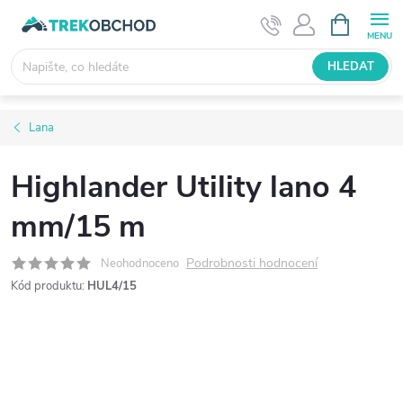
Přejít
NÁKUPNÍ
KOŠÍK
na
obsah
HLEDAT
Lana
Highlander Utility lano 4
mm/15 m
Podrobnosti hodnocení
Neohodnoceno
Kód produktu:
HUL4/15