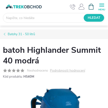
Přejít
NÁKUPNÍ
KOŠÍK
na
obsah
HLEDAT
Batohy 31 - 50 litrů
batoh Highlander Summit
40 modrá
Podrobnosti hodnocení
Neohodnoceno
Kód produktu:
HS40M