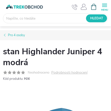
Přejít
NÁKUPNÍ
KOŠÍK
na
obsah
HLEDAT
Pro 4 osoby
stan Highlander Juniper 4
modrá
Podrobnosti hodnocení
Neohodnoceno
Kód produktu:
HJ4