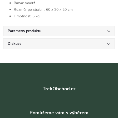
Barva: modrá
Rozměr po sbalení: 60 x 20 x 20 cm
Hmotnost: 5 kg
Parametry produktu
Diskuse
Z
á
TrekObchod.cz
p
a