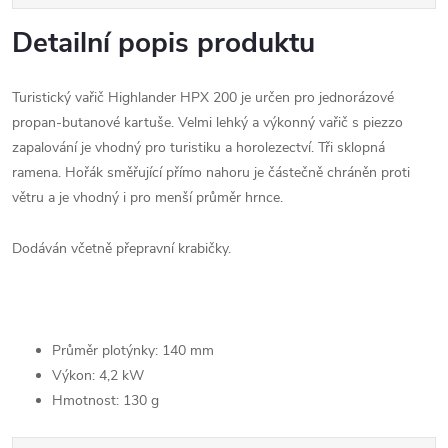
Detailní popis produktu
Turistický vařič Highlander HPX 200 je určen pro jednorázové
propan-butanové kartuše. Velmi lehký a výkonný vařič s piezzo
zapalování je vhodný pro turistiku a horolezectví. Tři sklopná
ramena. Hořák směřující přímo nahoru je částečně chráněn proti
větru a je vhodný i pro menší průměr hrnce.
Dodáván včetně přepravní krabičky.
Průměr plotýnky: 140 mm
Výkon: 4,2 kW
Hmotnost: 130 g