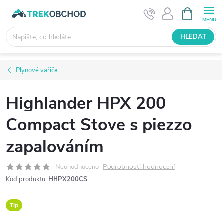
Přejít
NÁKUPNÍ
KOŠÍK
na
obsah
HLEDAT
Plynové vařiče
Highlander HPX 200
Compact Stove s piezzo
zapalováním
Podrobnosti hodnocení
Neohodnoceno
Kód produktu:
HHPX200CS
Tip