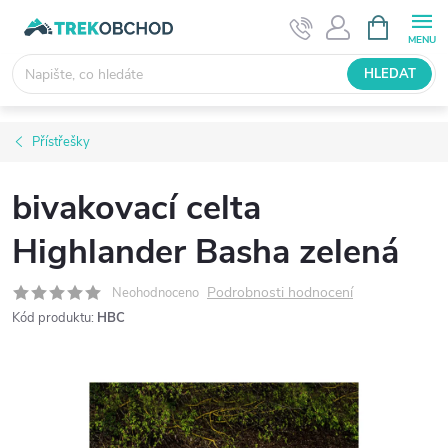
Přejít
NÁKUPNÍ
KOŠÍK
na
obsah
HLEDAT
Přístřešky
bivakovací celta
Highlander Basha zelená
Podrobnosti hodnocení
Neohodnoceno
Kód produktu:
HBC