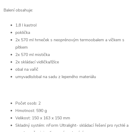
Balení obsahuje:
1,8 l kastrol
poklička
2x 570 ml hrneček s neoprénovým termoobalem a víčkem s
pítkem
2x 570 ml mistička
2x skládací vidlička/lžíce
obal na vařič
umyvadlo/obal na sadu z lepeného materiálu
Počet osob: 2
Hmotnost: 590 g
Velikost: 150 x 163 x 150 mm
Skladný systém: nForm Ultralight- skládací řešení pro rychlé a