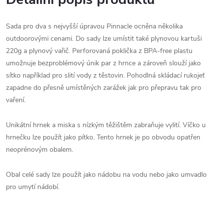
Sada pro dva s nejvyšší úpravou Pinnacle ocněna několika
outdoorovými cenami. Do sady lze umístit také plynovou kartuši
220g a plynový vařič. Perforovaná poklička z BPA-free plastu
umožnuje bezproblémový únik par z hrnce a zároveň slouží jako
sítko například pro slití vody z těstovin. Pohodlná skládací rukojeť
zapadne do přesně umístěných zarážek jak pro přepravu tak pro
vaření.
Unikátní hrnek a miska s nízkým těžištěm zabraňuje vylití. Víčko u
hrnečku lze použít jako pítko. Tento hrnek je po obvodu opatřen
neoprénovým obalem.
Obal celé sady lze použít jako nádobu na vodu nebo jako umvadlo
pro umytí nádobí.