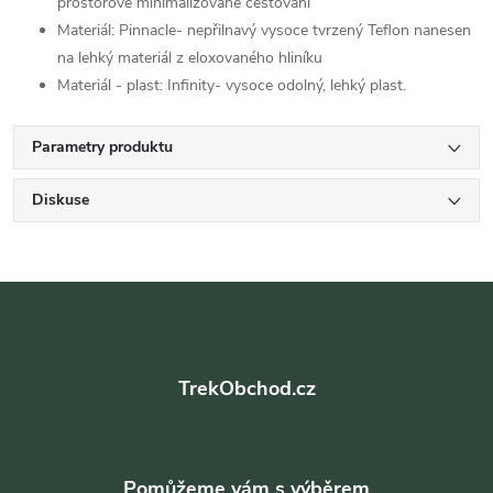
prostorově minimalizované cestování
Materiál: Pinnacle- nepřilnavý vysoce tvrzený Teflon nanesen
na lehký materiál z eloxovaného hliníku
Materiál - plast: Infinity- vysoce odolný, lehký plast.
Parametry produktu
Diskuse
Z
á
TrekObchod.cz
p
a