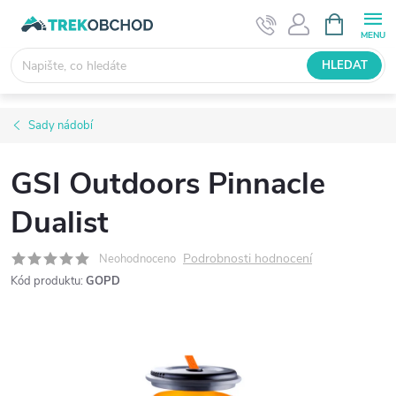
Přejít
NÁKUPNÍ
KOŠÍK
na
obsah
HLEDAT
Sady nádobí
GSI Outdoors Pinnacle
Dualist
Podrobnosti hodnocení
Neohodnoceno
Kód produktu:
GOPD