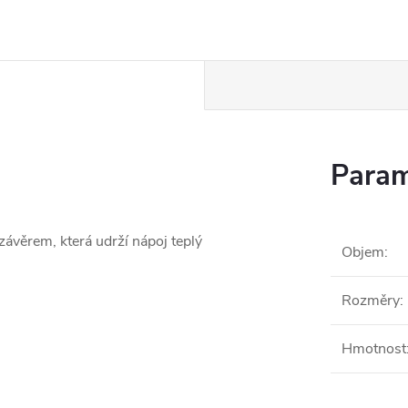
Param
ávěrem, která udrží nápoj teplý
Objem
:
Rozměry
:
Hmotnost