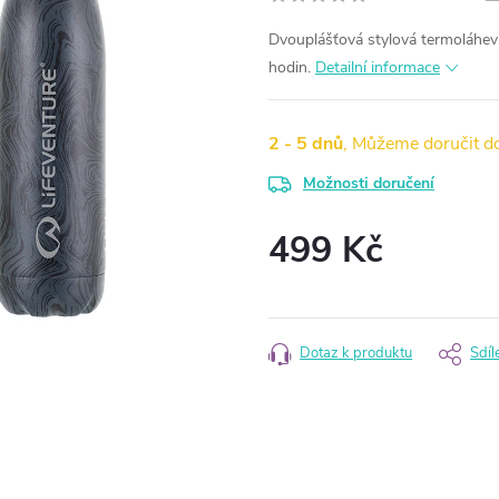
Dvouplášťová stylová termoláhev 
hodin.
Detailní informace
2 - 5 dnů
Možnosti doručení
499 Kč
Měrná
cena:
Dotaz k produktu
Sdíl