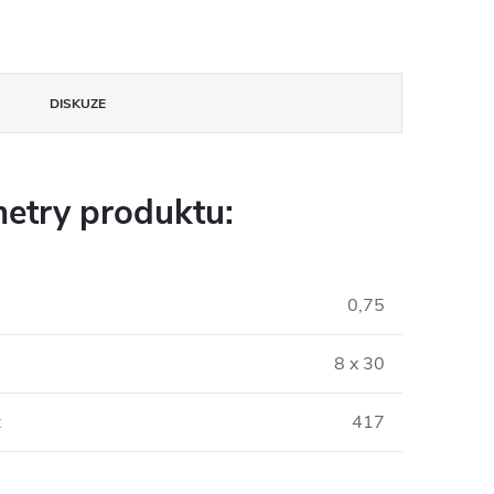
DISKUZE
etry produktu:
0,75
8 x 30
:
417