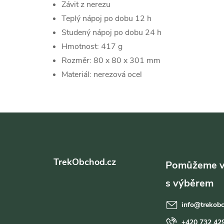
Závit z nerezu
Teplý nápoj po dobu 12 h
Studený nápoj po dobu 24 h
Hmotnost: 417 g
Rozměr: 80 x 80 x 301 mm
Materiál: nerezová ocel
Z
á
TrekObchod.cz
p
a
info
@
trekob
+420 732 42