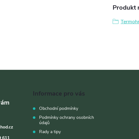
Produkt n
Termoh
Informace pro vás
Obchodní podmínky
Podmínky ochrany osobních
údajů
chod.cz
Rady a tipy
9 611