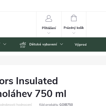
NÁKUPNÍ
KOŠÍK
Prázdný košík
Přihlášení
í
Dětské vybavení
Výprodej
Zn
rs Insulated
moláhev 750 ml
odrobnosti hodnocení
Kód produktu:
GOIB750