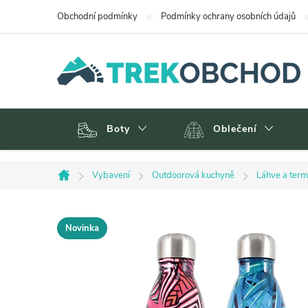
Přejít
Obchodní podmínky
Podmínky ochrany osobních údajů
na
obsah
Boty
Oblečení
Vybavení
Outdoorová kuchyně
Láhve a ter
Domů
Novinka