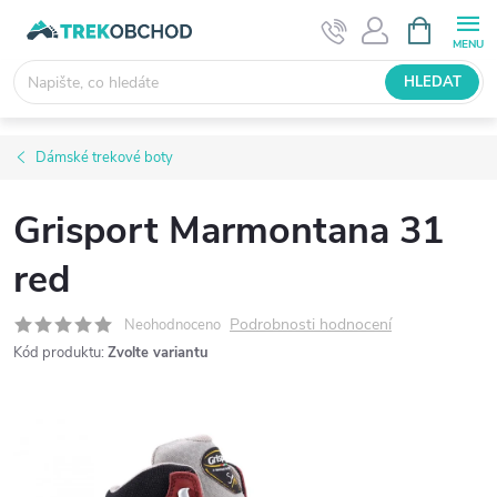
Přejít
NÁKUPNÍ
KOŠÍK
na
obsah
HLEDAT
Dámské trekové boty
Grisport Marmontana 31
red
Podrobnosti hodnocení
Neohodnoceno
Kód produktu:
Zvolte variantu