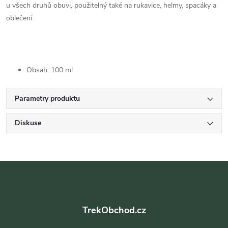
u všech druhů obuvi, použitelný také na rukavice, helmy, spacáky a
oblečení.
Obsah: 100 ml
Parametry produktu
Diskuse
Z
á
TrekObchod.cz
p