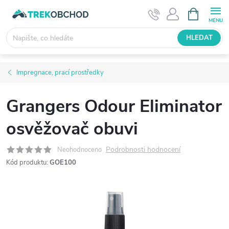
Přejít
NÁKUPNÍ
KOŠÍK
na
obsah
HLEDAT
Impregnace, prací prostředky
Grangers Odour Eliminator
osvěžovač obuvi
Podrobnosti hodnocení
Neohodnoceno
Kód produktu:
GOE100