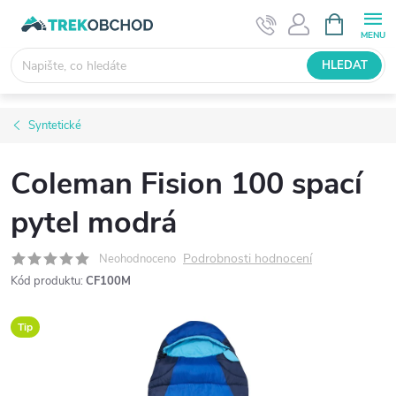
Přejít
NÁKUPNÍ
KOŠÍK
na
obsah
HLEDAT
Syntetické
Coleman Fision 100 spací
pytel modrá
Podrobnosti hodnocení
Neohodnoceno
Kód produktu:
CF100M
Tip