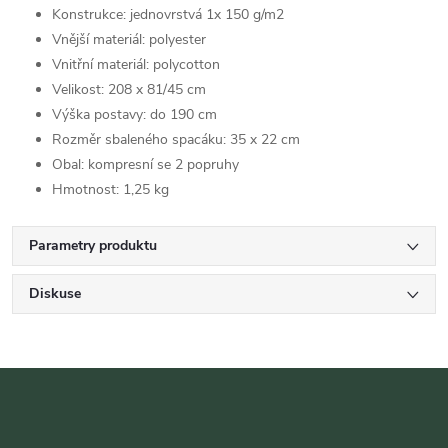
Konstrukce: jednovrstvá 1x 150 g/m2
Vnější materiál: polyester
Vnitřní materiál: polycotton
Velikost: 208 x 81/45 cm
Výška postavy: do 190 cm
Rozměr sbaleného spacáku: 35 x 22 cm
Obal: kompresní se 2 popruhy
Hmotnost: 1,25 kg
Parametry produktu
Diskuse
Z
á