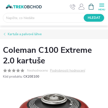
Přejít
NÁKUPNÍ
KOŠÍK
na
obsah
HLEDAT
Kartuše a palivové láhve
Coleman C100 Extreme
2.0 kartuše
Podrobnosti hodnocení
Neohodnoceno
Kód produktu:
CK20E100