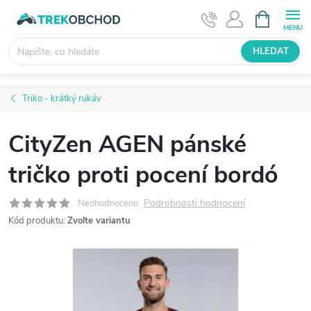
Přejít
NÁKUPNÍ
KOŠÍK
na
obsah
HLEDAT
Triko - krátký rukáv
CityZen AGEN pánské
tričko proti pocení bordó
Podrobnosti hodnocení
Neohodnoceno
Kód produktu:
Zvolte variantu