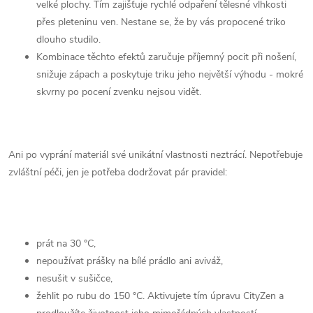
velké plochy. Tím zajišťuje rychlé odpaření tělesné vlhkosti
přes pleteninu ven. Nestane se, že by vás propocené triko
dlouho studilo.
Kombinace těchto efektů zaručuje příjemný pocit při nošení,
snižuje zápach a poskytuje triku jeho největší výhodu - mokré
skvrny po pocení zvenku nejsou vidět.
Ani po vyprání materiál své unikátní vlastnosti neztrácí. Nepotřebuje
zvláštní péči, jen je potřeba dodržovat pár pravidel:
prát na 30 °C,
nepoužívat prášky na bílé prádlo ani aviváž,
nesušit v sušičce,
žehlit po rubu do 150 °C. Aktivujete tím úpravu CityZen a