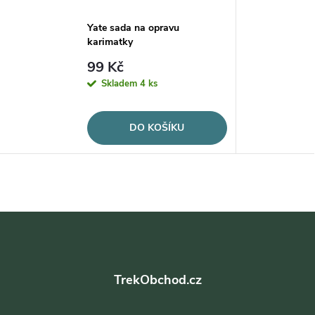
Yate sada na opravu
karimatky
99 Kč
Skladem
4 ks
DO KOŠÍKU
Z
á
TrekObchod.cz
p