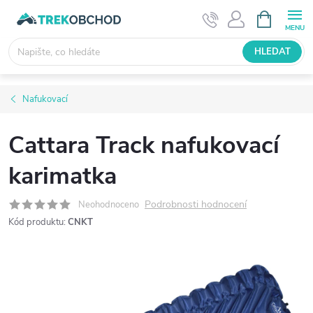
Přejít
NÁKUPNÍ
KOŠÍK
na
obsah
HLEDAT
Nafukovací
Cattara Track nafukovací
karimatka
Podrobnosti hodnocení
Neohodnoceno
Kód produktu:
CNKT