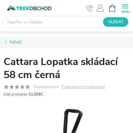
Přejít
NÁKUPNÍ
KOŠÍK
na
obsah
HLEDAT
Nářadí
Cattara Lopatka skládací
58 cm černá
Podrobnosti hodnocení
Neohodnoceno
Kód produktu:
CLS58C