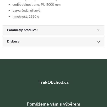
voděodolnost ano, PU 5000 mm
barva šedá, olivová
hmotnost: 1650 g
Parametry produktu
Diskuse
Z
á
TrekObchod.cz
p
a