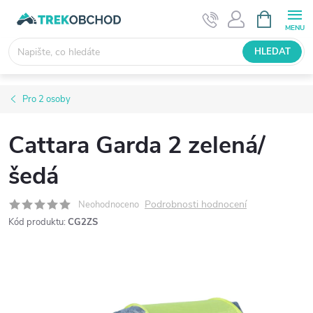
Přejít
NÁKUPNÍ
KOŠÍK
na
obsah
HLEDAT
Pro 2 osoby
Cattara Garda 2 zelená/
šedá
Podrobnosti hodnocení
Neohodnoceno
Kód produktu:
CG2ZS