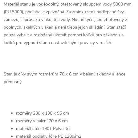
Materiál stanu je voděodolný, otestovaný sloupcem vody 5000 mm
(PU 5000), podlaha je zpevněná. Za zmínku stojí podlepené švy,
zamezující průsaku vlhkosti a vody. Nosné tyče jsou zhotoveny z
odolných, skelných vláken a není třeba jejich skládání. Stan stačí
pouze vybalit a rozložený ukotvit pomocí kolíků pro základnu a
kolíků pro vypnutí stanu nastavitelnými provazy v rozích.
Stan je díky svým rozměrům 70 x 6 cm v balení, skladný a lehce
přenosný.
rozměry 230 x 130 x 95 cm
rozměry v balení 70 x 6 cm
materiál stěn 190T Polyester
materiál podlahy fólie PE 120g/m2