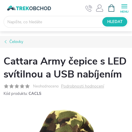
Přejít
NÁKUPNÍ
KOŠÍK
na
obsah
HLEDAT
Čelovky
Cattara Army čepice s LED
svítilnou a USB nabíjením
Podrobnosti hodnocení
Neohodnoceno
Kód produktu:
CACLS