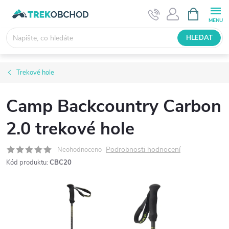
Přejít
NÁKUPNÍ
KOŠÍK
na
obsah
HLEDAT
Trekové hole
Camp Backcountry Carbon
2.0 trekové hole
Podrobnosti hodnocení
Neohodnoceno
Kód produktu:
CBC20