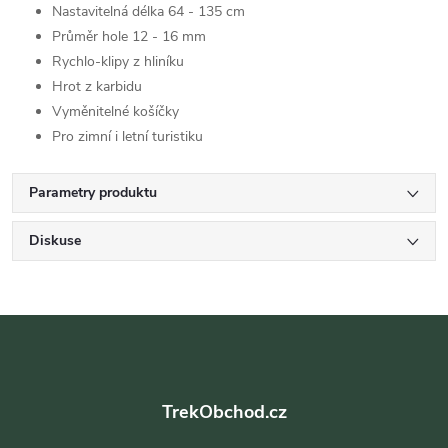
Nastavitelná délka 64 - 135 cm
Průměr hole 12 - 16 mm
Rychlo-klipy z hliníku
Hrot z karbidu
Vyměnitelné košíčky
Pro zimní i letní turistiku
Parametry produktu
Diskuse
Z
á
TrekObchod.cz
p