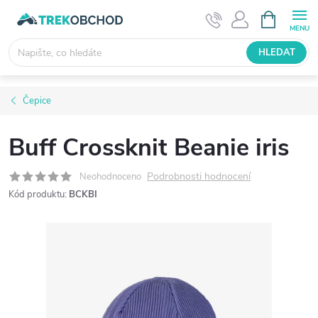
Přejít
NÁKUPNÍ
KOŠÍK
na
obsah
HLEDAT
Čepice
Buff Crossknit Beanie iris
Podrobnosti hodnocení
Neohodnoceno
Kód produktu:
BCKBI