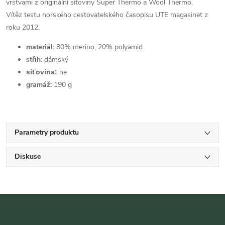
vrstvami z originální síťoviny Super Thermo a Wool Thermo.
Vítěz testu norského cestovatelského časopisu UTE magasinet z
roku 2012.
materiál:
80% merino, 20% polyamid
střih:
dámský
ne
síťovina:
gramáž:
190 g
Parametry produktu
Diskuse
Z