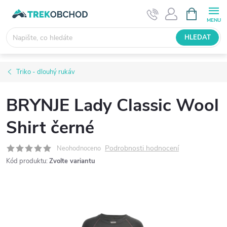
Přejít
NÁKUPNÍ
KOŠÍK
na
obsah
HLEDAT
Triko - dlouhý rukáv
BRYNJE Lady Classic Wool
Shirt černé
Podrobnosti hodnocení
Neohodnoceno
Kód produktu:
Zvolte variantu