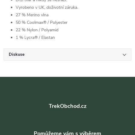
Vyrobeno v UK, doživotní záruka.
27 % Merino vlna
50 % Coolmax® / Polyester
22 % Nylon / Polyamid
1 % Lycra® / Elastan
Diskuse
Z
á
TrekObchod.cz
p
a