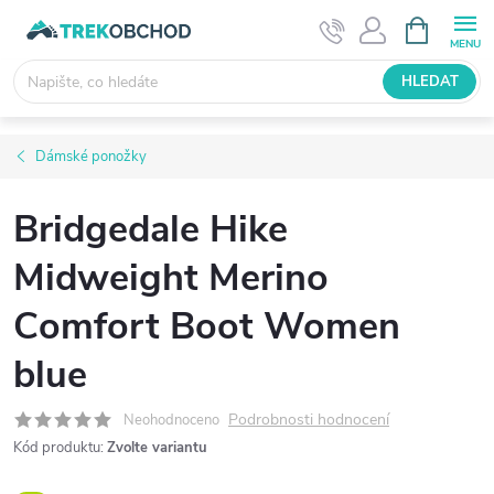
Přejít
NÁKUPNÍ
KOŠÍK
na
obsah
HLEDAT
Dámské ponožky
Bridgedale Hike
Midweight Merino
Comfort Boot Women
blue
Podrobnosti hodnocení
Neohodnoceno
Kód produktu:
Zvolte variantu