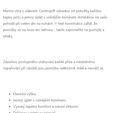
Merino vlna s vláknem Coolmax® odvedou od pokožky každou
kapku potu a jemný úplet s volnějším komínem dohlédnou na vaše
pohodlí při celém dni na nohách. Y heel konstrukce zařídí, že
ponožky se na noze ani nehnou - takže zapomeňte na puchýře a
otlaky.
Zásluhou postupného utahování každé příze a následnému
napařování při výrobě jsou ponožky velikostně stálé a nesráží se.
Klasická výška.
Jemný úplet s volnějším komínem.
Vysoký tepelný komfort a odvod vlhkosti.
Drží tvar a nikdy se nesrazí.