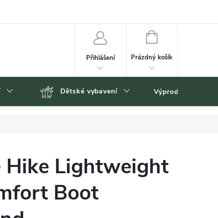
NÁKUPNÍ
KOŠÍK
Prázdný košík
Přihlášení
í
Dětské vybavení
Výprodej
Zn
 Hike Lightweight
mfort Boot