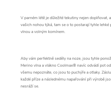
V parném létě je důležité tekutiny nejen doplňovat, a
vašich nohou týká, tam se o to postarají tyhle lehk
vlnou a volným komínem.
Aby vám perfektně seděly na noze, jsou tyhle ponož
Merino vlna a vlákno Coolmax® navíc odvádí pot od
všemu nepoznáte, co jsou to puchýře a otlaky. Zás
každé příze a následnému napařování při výrobě jso
nesráží se.