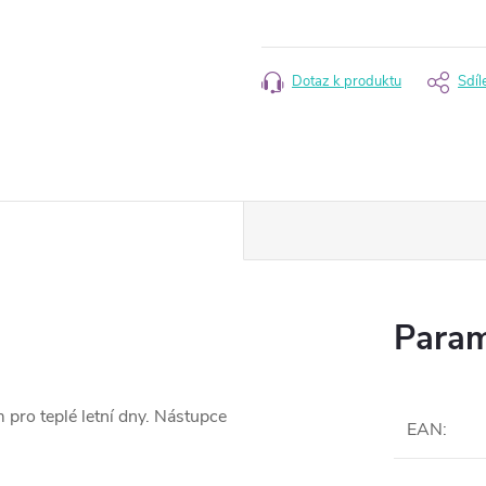
Měrná
cena:
Dotaz k produktu
Sdíl
Param
pro teplé letní dny. Nástupce
EAN
: