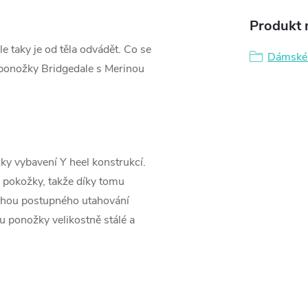
Produkt n
le taky je od těla odvádět. Co se
Dámské
é ponožky Bridgedale s Merinou
ky vybavení Y heel konstrukcí.
 pokožky, takže díky tomu
luhou postupného utahování
u ponožky velikostně stálé a