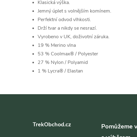
Klasická výška.
Jemný úplet s volnějším komínem.
Perfektní odvod vlhkosti.
Drží tvar a nikdy se nesrazí.
Vyrobeno v UK, doživotní záruka.
19 % Merino vlna
53 % Coolmax® / Polyester
27 % Nylon / Polyamid
1 % Lycra® / Elastan
Z
á
TrekObchod.cz
p