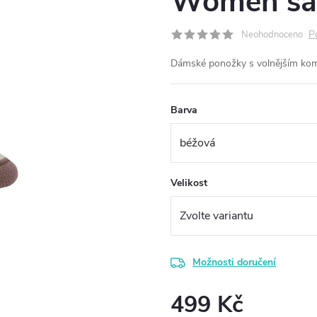
Women sa
P
Neohodnoceno
Dámské ponožky s volnějším komí
Barva
Velikost
Možnosti doručení
499 Kč