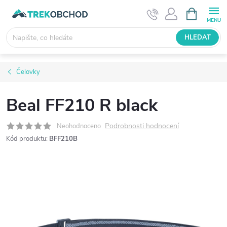
Přejít
NÁKUPNÍ
KOŠÍK
na
obsah
HLEDAT
Čelovky
Beal FF210 R black
Podrobnosti hodnocení
Neohodnoceno
Kód produktu:
BFF210B