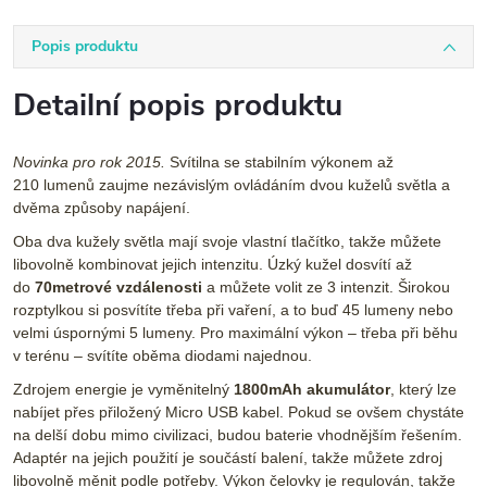
Popis produktu
Detailní popis produktu
Novinka pro rok 2015.
Svítilna se stabilním výkonem až
210 lumenů zaujme nezávislým ovládáním dvou kuželů světla a
dvěma způsoby napájení.
Oba dva kužely světla mají svoje vlastní tlačítko, takže můžete
libovolně kombinovat jejich intenzitu. Úzký kužel dosvítí až
do
70metrové vzdálenosti
a můžete volit ze 3 intenzit. Širokou
rozptylkou si posvítíte třeba při vaření, a to buď 45 lumeny nebo
velmi úspornými 5 lumeny. Pro maximální výkon – třeba při běhu
v terénu – svítíte oběma diodami najednou.
Zdrojem energie je vyměnitelný
1800mAh akumulátor
, který lze
nabíjet přes přiložený Micro USB kabel. Pokud se ovšem chystáte
na delší dobu mimo civilizaci, budou baterie vhodnějším řešením.
Adaptér na jejich použití je součástí balení, takže můžete zdroj
libovolně měnit podle potřeby. Výkon čelovky je regulován, takže