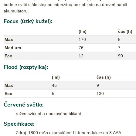
budete svítit stále stejnou intenzitou bez ohledu na úroveň nabití
akumulátoru.
Focus (úzký kužel):
(lm)
čas (h)
Max
170
5
Medium
76
7
Eco
12
90
Flood (rozptylka):
(lm)
čas (h)
Max
45
9
Eco
5
130
Červené světlo:
režim svícení a nouzového blikání
Specifikace:
Zdroj: 1800 mAh akumulátor, LI-Ion/ redukce na 3 AAA