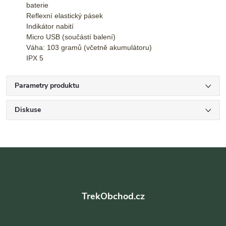
baterie
Reflexní elastický pásek
Indikátor nabití
Micro USB (součástí balení)
Váha: 103 gramů (včetně akumulátoru)
IPX 5
Parametry produktu
Diskuse
Z
á
TrekObchod.cz
p