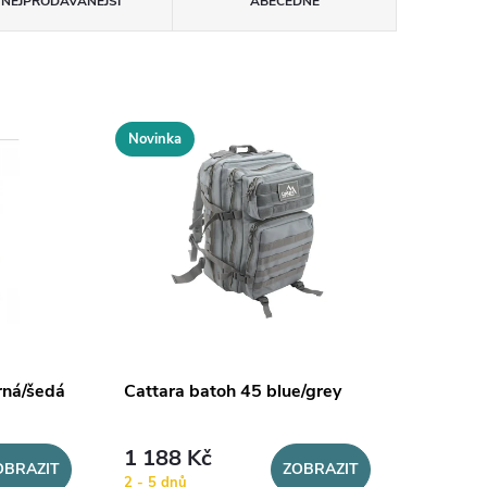
NEJPRODÁVANĚJŠÍ
ABECEDNĚ
Novinka
rná/šedá
Cattara batoh 45 blue/grey
1 188 Kč
OBRAZIT
ZOBRAZIT
2 - 5 dnů