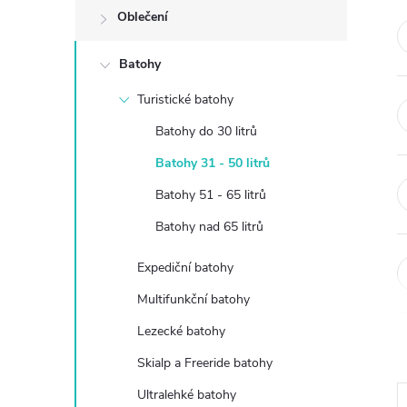
Oblečení
t
Batohy
r
Turistické batohy
a
Batohy do 30 litrů
n
Batohy 31 - 50 litrů
Batohy 51 - 65 litrů
n
Batohy nad 65 litrů
í
Expediční batohy
p
Multifunkční batohy
Lezecké batohy
a
Skialp a Freeride batohy
n
Ultralehké batohy