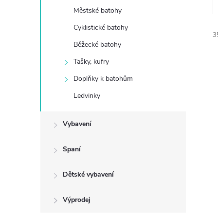
Městské batohy
e
Cyklistické batohy
3
l
Běžecké batohy
Tašky, kufry
Doplňky k batohům
Ledvinky
í
i
Vybavení
Spaní
Dětské vybavení
Výprodej