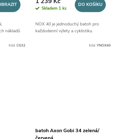
1 239 Kč
OBRAZIT
DO KOŠÍKU
Skladem
1 ks
,
NOX 40 je jednoduchý batoh pro
ích nákladů
každodenní výlety a cyklistiku.
Kód:
CG32
Kód:
YNOX40
batoh Axon Gobi 34 zelená/
červená