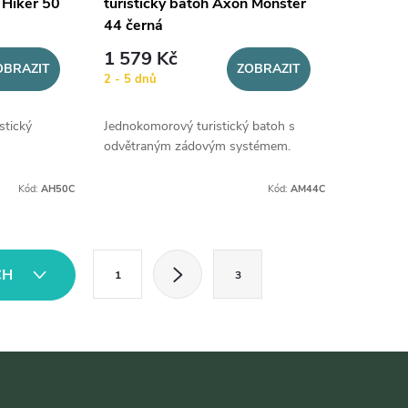
 Hiker 50
turistický batoh Axon Monster
44 černá
1 579 Kč
OBRAZIT
ZOBRAZIT
2 - 5 dnů
stický
Jednokomorový turistický batoh s
odvětraným zádovým systémem.
Kód:
AH50C
Kód:
AM44C
S
CH
1
3
t
r
á
n