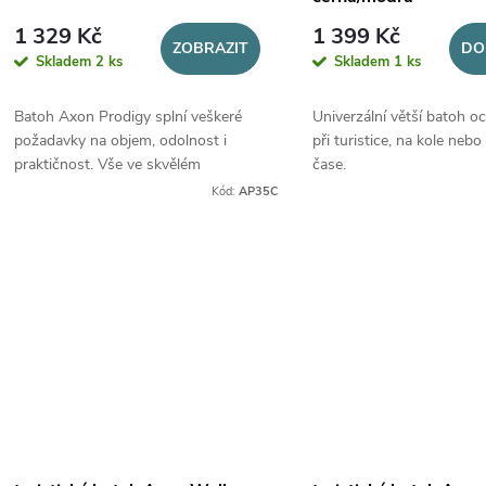
1 329 Kč
1 399 Kč
ZOBRAZIT
DO
Skladem
2 ks
Skladem
1 ks
Batoh Axon Prodigy splní veškeré
Univerzální větší batoh oc
požadavky na objem, odolnost i
při turistice, na kole neb
praktičnost. Vše ve skvělém
čase.
designu.
Kód:
AP35C