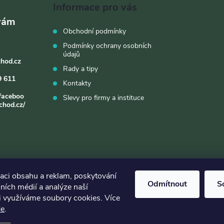
d
Informace pro vás
a
Obchodní podmínky
c
Podmínky ochrany osobních
údajů
chod.cz
Rady a tipy
p
9 611
Kontakty
faceboo
Slevy pro firmy a instituce
chod.cz/
v
k
y
zaci obsahu a reklam, poskytování
v
Odmítnout
S
lních médií a analýze naší
ý
i využíváme soubory cookies. Více
de
.
p