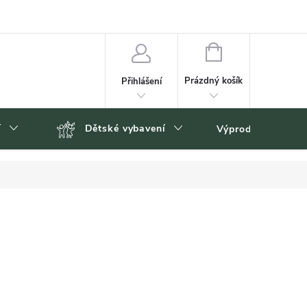
NÁKUPNÍ
KOŠÍK
Prázdný košík
Přihlášení
í
Dětské vybavení
Výprodej
Zn