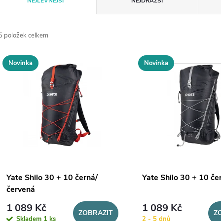
NEJLEVNĚJŠÍ
NEJDRAŽŠÍ
a
5
položek celkem
z
V
Novinka
Novinka
e
ý
n
p
p
s
r
p
Yate Shilo 30 + 10 černá/
Yate Shilo 30 + 10 če
o
červená
r
1 089 Kč
1 089 Kč
d
ZOBRAZIT
Z
Skladem
1 ks
2 - 5 dnů