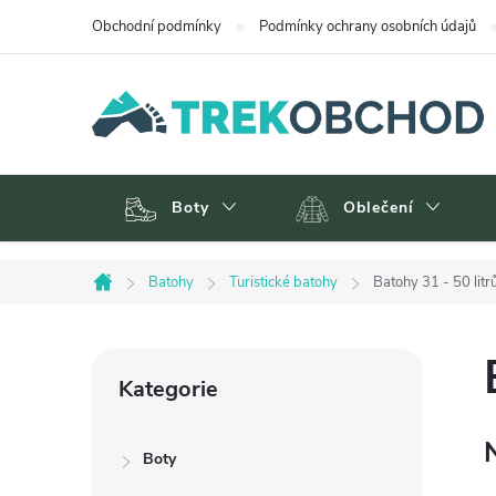
Přejít
Obchodní podmínky
Podmínky ochrany osobních údajů
na
obsah
Boty
Oblečení
Batohy
Turistické batohy
Batohy 31 - 50 litr
Domů
P
Přeskočit
Kategorie
kategorie
o
Boty
s