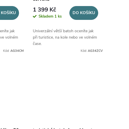
1 399 Kč
 KOŠÍKU
DO KOŠÍKU
Skladem
1 ks
eníte jak
Univerzální větší batoh oceníte jak
o ve volném
při turistice, na kole nebo ve volném
čase.
Kód:
AG34CM
Kód:
AG34ZCV