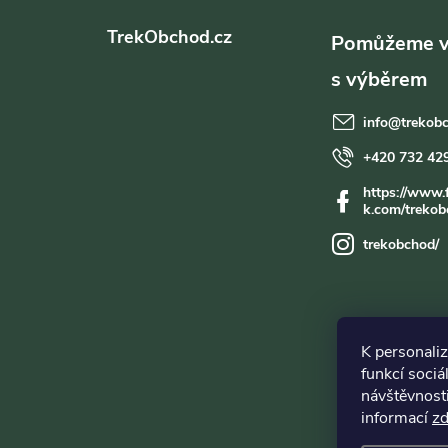
á
TrekObchod.cz
p
a
í
info
@
trekob
t
+420 732 42
https://www.
r
í
k.com/trekob
trekobchod/
K personali
funkcí sociá
návštěvnost
informací
z