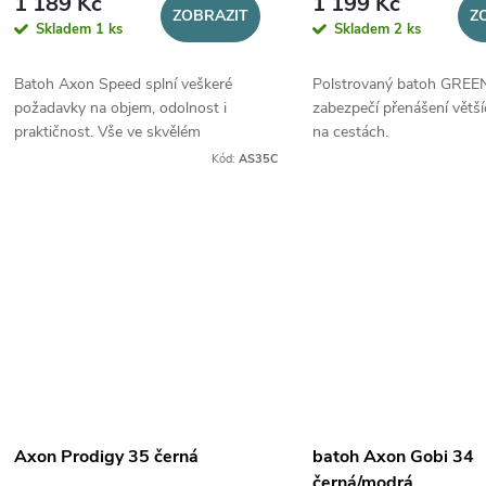
1 189 Kč
1 199 Kč
ZOBRAZIT
Z
Skladem
1 ks
Skladem
2 ks
Batoh Axon Speed splní veškeré
Polstrovaný batoh GREEN
požadavky na objem, odolnost i
zabezpečí přenášení větš
praktičnost. Vše ve skvělém
na cestách.
designu.
Kód:
AS35C
Axon Prodigy 35 černá
batoh Axon Gobi 34
černá/modrá