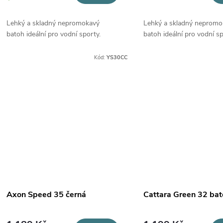
o
u
Lehký a skladný nepromokavý
Lehký a skladný nepromo
d
batoh ideální pro vodní sporty.
batoh ideální pro vodní sp
k
u
Kód:
YS30CC
t
k
ů
t
ů
Axon Speed 35 černá
Cattara Green 32 bat