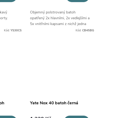
kavý
Objemný polstrovaný batoh
orty.
opatřený 2x hlavními, 2x vedlejšími a
5x vnitřními kapsami z nichž jedna
je zapínací na zip. Zadní část je
Kód:
YS30CS
Kód:
CB45BG
doplněna o větranou kapsu na
suchý zip.
oh
Yate Nox 40 batoh černá