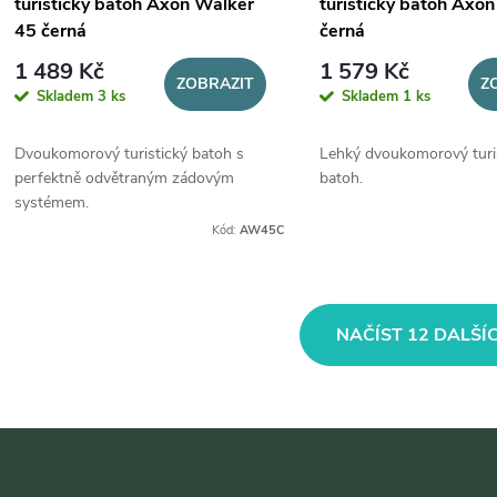
turistický batoh Axon Walker
turistický batoh Axon
45 černá
černá
1 489 Kč
1 579 Kč
ZOBRAZIT
Z
Skladem
3 ks
Skladem
1 ks
Dvoukomorový turistický batoh s
Lehký dvoukomorový turi
perfektně odvětraným zádovým
batoh.
systémem.
Kód:
AW45C
O
NAČÍST 12 DALŠÍ
v
á