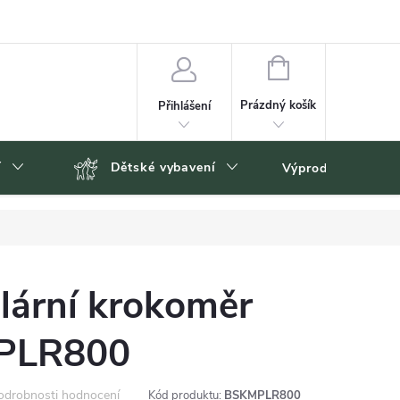
NÁKUPNÍ
KOŠÍK
Prázdný košík
Přihlášení
í
Dětské vybavení
Výprodej
Zn
lární krokoměr
 PLR800
odrobnosti hodnocení
Kód produktu:
BSKMPLR800