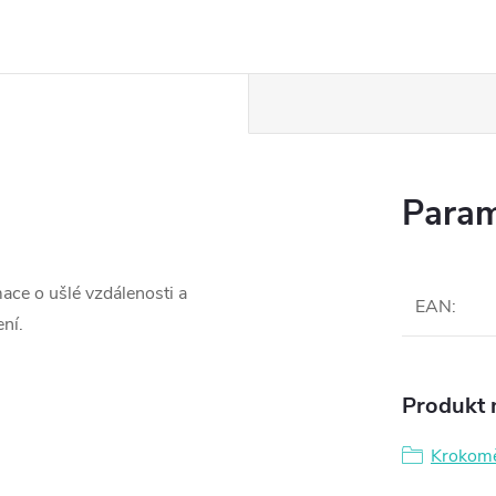
Param
ace o ušlé vzdálenosti a
EAN
:
ení.
Produkt n
Krokom