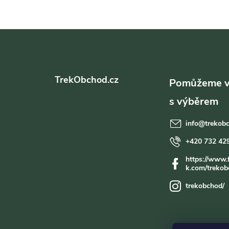
Z
á
TrekObchod.cz
p
a
info
@
trekob
t
+420 732 42
https://www.
í
k.com/trekob
trekobchod/