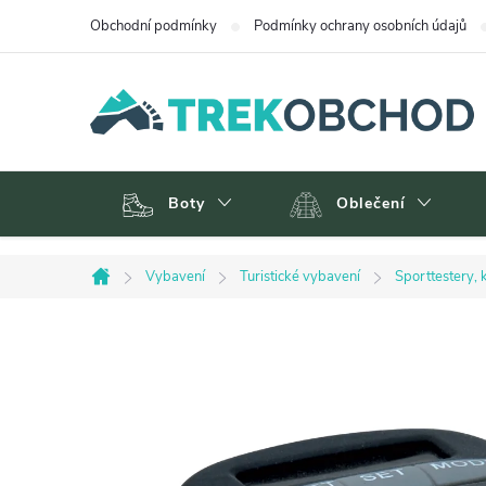
Přejít
Obchodní podmínky
Podmínky ochrany osobních údajů
na
obsah
Boty
Oblečení
Vybavení
Turistické vybavení
Sporttestery,
Domů