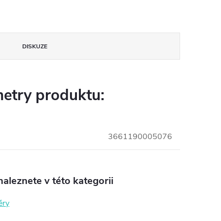
DISKUZE
etry produktu:
3661190005076
aleznete v této kategorii
ěry