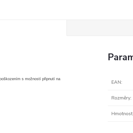
Param
poškozením s možností připnutí na
EAN
:
Rozměry
:
Hmotnost