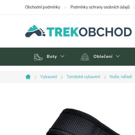
Přejít
Obchodní podmínky
Podmínky ochrany osobních údajů
na
obsah
Boty
Oblečení
Vybavení
Turistické vybavení
Nože, nářadí
Domů