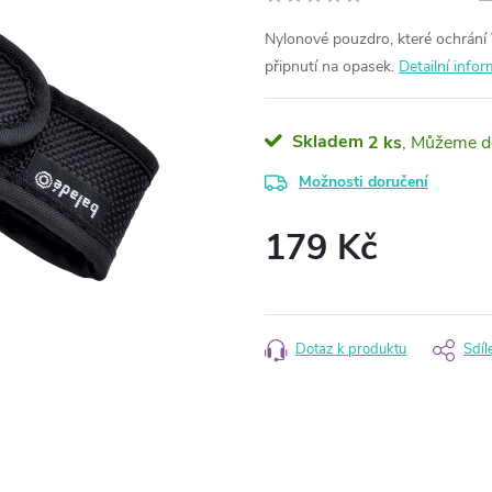
Nylonové pouzdro, které ochrán
připnutí na opasek.
Detailní info
Skladem
2 ks
Možnosti doručení
179 Kč
Měrná
cena:
Dotaz k produktu
Sdíl