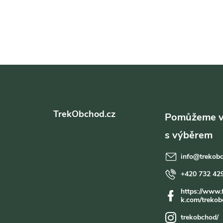
Z
á
TrekObchod.cz
p
a
info
@
trekob
t
+420 732 42
https://www.
í
k.com/trekob
trekobchod/