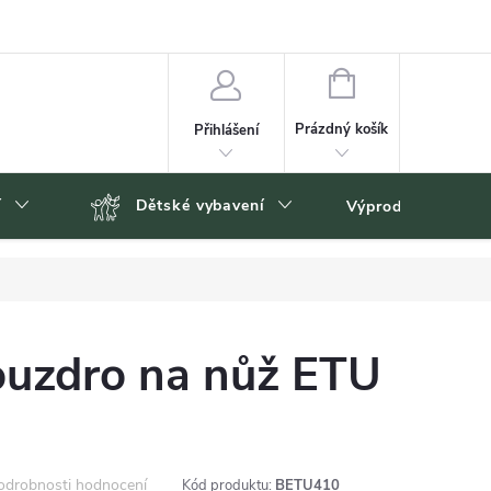
NÁKUPNÍ
KOŠÍK
Prázdný košík
Přihlášení
í
Dětské vybavení
Výprodej
Zn
ouzdro na nůž ETU
odrobnosti hodnocení
Kód produktu:
BETU410