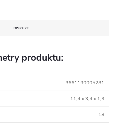
DISKUZE
etry produktu:
3661190005281
11,4 x 3,4 x 1,3
:
18