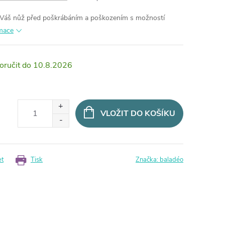
í Váš nůž před poškrábáním a poškozením s možností
rmace
10.8.2026
VLOŽIT DO KOŠÍKU
et
Tisk
Značka:
baladéo