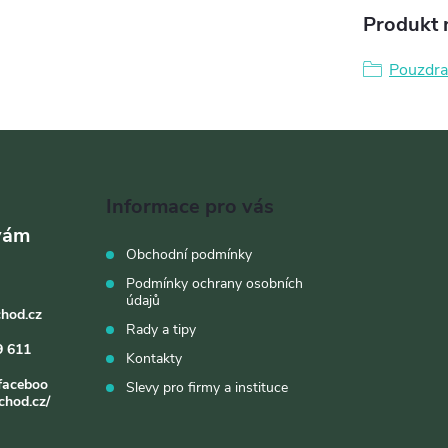
Produkt n
Pouzdra
Informace pro vás
Obchodní podmínky
Podmínky ochrany osobních
údajů
chod.cz
Rady a tipy
9 611
Kontakty
faceboo
Slevy pro firmy a instituce
chod.cz/