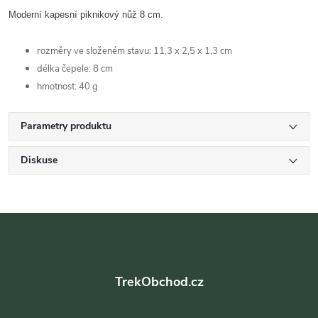
Moderní kapesní piknikový nůž 8 cm.
rozměry ve složeném stavu: 11,3 x 2,5 x 1,3 cm
délka čepele: 8 cm
hmotnost: 40 g
Parametry produktu
Diskuse
Z
á
TrekObchod.cz
p