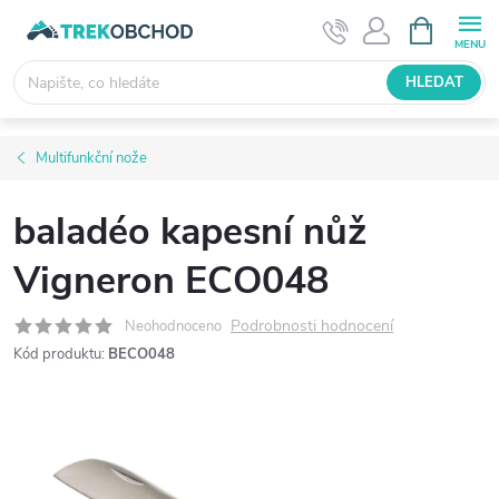
Přejít
NÁKUPNÍ
KOŠÍK
na
obsah
HLEDAT
Multifunkční nože
baladéo kapesní nůž
Vigneron ECO048
Podrobnosti hodnocení
Neohodnoceno
Kód produktu:
BECO048