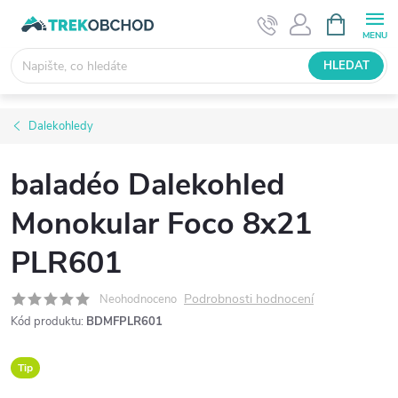
Přejít
NÁKUPNÍ
KOŠÍK
na
obsah
HLEDAT
Dalekohledy
baladéo Dalekohled
Monokular Foco 8x21
PLR601
Podrobnosti hodnocení
Neohodnoceno
Kód produktu:
BDMFPLR601
Tip