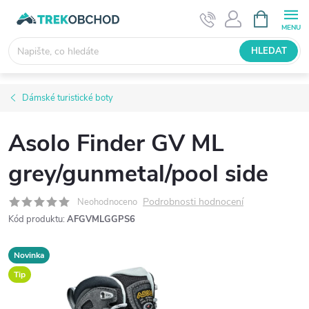
Přejít
NÁKUPNÍ
KOŠÍK
na
obsah
HLEDAT
Dámské turistické boty
Asolo Finder GV ML
grey/gunmetal/pool side
Podrobnosti hodnocení
Neohodnoceno
Kód produktu:
AFGVMLGGPS6
Novinka
Tip