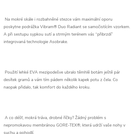
Na mokré skále i rozbahněné stezce vám maximální oporu
poskytne podrážka Vibram® Duo Radiant se samočistícím vzorkem.
A při sestupu sypkou sutí a strmým terénem vás “přibrzdí”
integrovaná technologie Asobrake.
Použití lehké EVA mezipodešve ubralo těmhlě botám ještě pár
desítek gramů a vám tím pádem několik kapek potu z čela. Co
naopak přidalo, tak komfort do každého kroku.
A co déšť, mokrá tráva, drobné říčky? Žádný problém s
nepromokavou membránou GORE-TEX®, která udrží vaše nohy v
suchu a pohodlí.