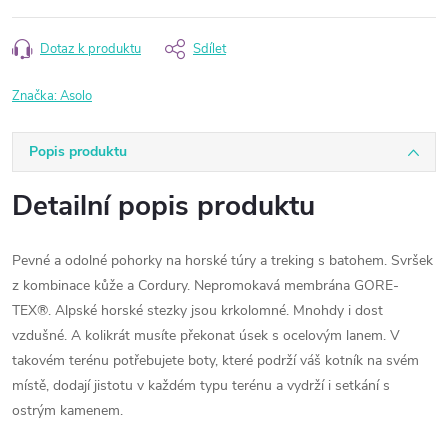
Dotaz k produktu
Sdílet
Značka:
Asolo
Popis produktu
Detailní popis produktu
Pevné a odolné pohorky na horské túry a treking s batohem. Svršek
z kombinace kůže a Cordury. Nepromokavá membrána GORE-
TEX®. Alpské horské stezky jsou krkolomné. Mnohdy i dost
vzdušné. A kolikrát musíte překonat úsek s ocelovým lanem. V
takovém terénu potřebujete boty, které podrží váš kotník na svém
místě, dodají jistotu v každém typu terénu a vydrží i setkání s
ostrým kamenem.