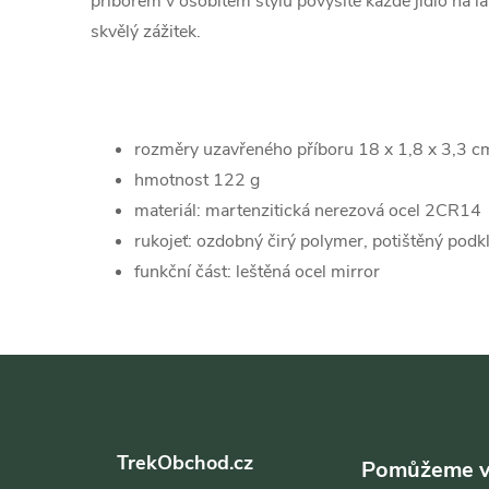
příborem v osobitém stylu povýšíte každé jídlo na la
skvělý zážitek.
rozměry uzavřeného příboru 18 x 1,8 x 3,3 c
hmotnost 122 g
materiál: martenzitická nerezová ocel 2CR14
rukojeť: ozdobný čirý polymer, potištěný podk
funkční část: leštěná ocel mirror
Z
á
TrekObchod.cz