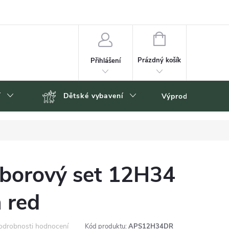
NÁKUPNÍ
KOŠÍK
Prázdný košík
Přihlášení
í
Dětské vybavení
Výprodej
Zn
íborový set 12H34
 red
odrobnosti hodnocení
Kód produktu:
APS12H34DR