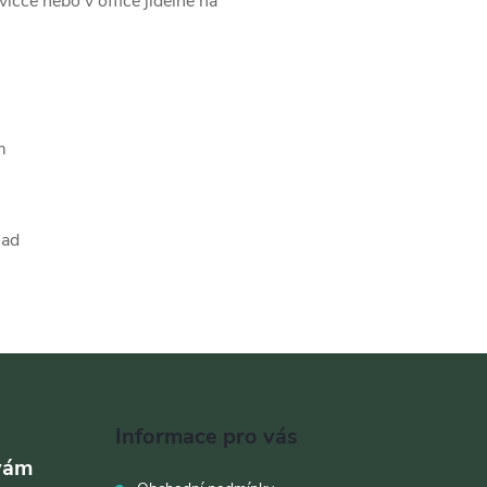
vičce nebo v office jídelně na
m
lad
Informace pro vás