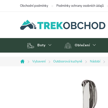
Přejít
Obchodní podmínky
Podmínky ochrany osobních údajů
na
obsah
Boty
Oblečení
Vybavení
Outdoorová kuchyně
Nádobí
Domů