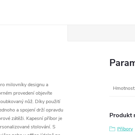
Param
ro milovníky designu a
Hmotnost
orném provedení objevíte
 zoubkovaný nůž. Díky použití
jednoho a spojení drží opravdu
Produkt n
rové zátěži. Kapesní příbor je
ersonalizované stolování. S
Příbory