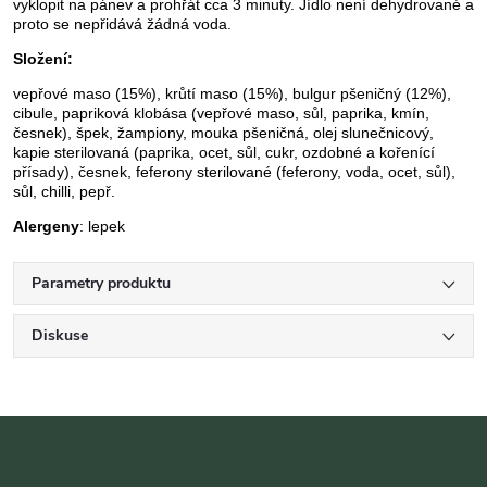
vyklopit na pánev a prohřát cca 3 minuty. Jídlo není dehydrované a
proto se nepřidává žádná voda.
Složení:
vepřové maso (15%), krůtí maso (15%), bulgur pšeničný (12%),
cibule, papriková klobása (vepřové maso, sůl, paprika, kmín,
česnek), špek, žampiony, mouka pšeničná, olej slunečnicový,
kapie sterilovaná (paprika, ocet, sůl, cukr, ozdobné a kořenící
přísady), česnek, feferony sterilované (feferony, voda, ocet, sůl),
sůl, chilli, pepř.
Alergeny
: lepek
Parametry produktu
Diskuse
Z