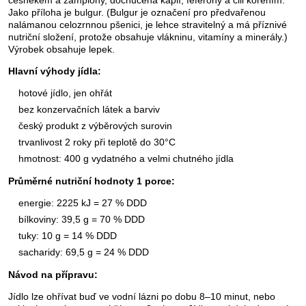
česnekem a žampiony, dochucená kapií, feferony a čili kořením.
Jako příloha je bulgur. (Bulgur je označení pro předvařenou
nalámanou celozrnnou pšenici, je lehce stravitelný a má příznivé
nutriční složení, protože obsahuje vlákninu, vitamíny a minerály.)
Výrobek obsahuje lepek.
Hlavní výhody jídla:
hotové jídlo, jen ohřát
bez konzervačních látek a barviv
český produkt z výběrových surovin
trvanlivost 2 roky při teplotě do 30°C
hmotnost: 400 g vydatného a velmi chutného jídla
Průměrné nutriční hodnoty 1 porce:
energie: 2225 kJ = 27 % DDD
bílkoviny: 39,5 g = 70 % DDD
tuky: 10 g = 14 % DDD
sacharidy: 69,5 g = 24 % DDD
Návod na přípravu:
Jídlo lze ohřívat buď ve vodní lázni po dobu 8–10 minut, nebo