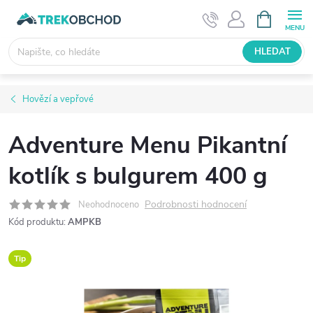
Přejít
NÁKUPNÍ
KOŠÍK
na
obsah
HLEDAT
Hovězí a vepřové
Adventure Menu Pikantní
kotlík s bulgurem 400 g
Podrobnosti hodnocení
Neohodnoceno
Kód produktu:
AMPKB
Tip